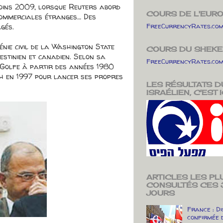
moins 2009, lorsque Reuters abord
COURS DE L'EUR
s commerciales étranges… Des
gés.
FreeCurrencyRates.co
nie civil de la Washington State
COURS DU SHEKE
estinien et canadien. Selon sa
FreeCurrencyRates.co
du Golfe à partir des années 1980
h en 1997 pour lancer ses propres
LES RÉSULTATS D
ISRAÉLIEN, C'EST ICI
ARTICLES LES PL
CONSULTÉS CES 
JOURS
France : Di
confirmée 