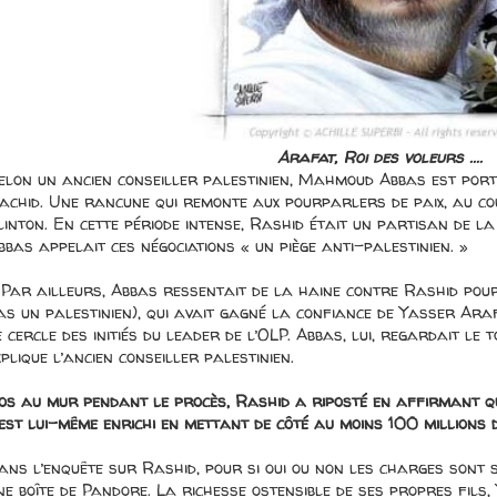
Arafat, Roi des voleurs ....
elon un ancien conseiller palestinien, Mahmoud Abbas est por
achid. Une rancune qui remonte aux pourparlers de paix, au cou
linton. En cette période intense, Rashid était un partisan de la
bbas appelait ces négociations « un piège anti-palestinien. »
 Par ailleurs, Abbas ressentait de la haine contre Rashid pour
as un palestinien), qui avait gagné la confiance de Yasser Arafa
e cercle des initiés du leader de l’OLP. Abbas, lui, regardait le t
xplique l’ancien conseiller palestinien.
os au mur pendant le procès, Rashid a riposté en affirmant 
’est lui-même enrichi en mettant de côté au moins 100 millions
ans l’enquête sur Rashid, pour si oui ou non les charges sont 
ne boîte de Pandore. La richesse ostensible de ses propres fils,