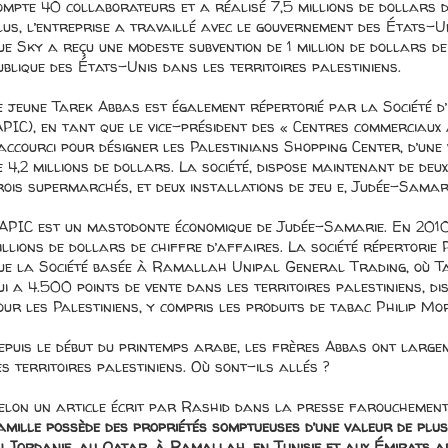
ompte 40 collaborateurs et a réalisé 7,5 millions de dollars d
lus, l’entreprise a travaillé avec le gouvernement des États-
ue Sky a reçu une modeste subvention de 1 million de dollars d
ublique des États-Unis dans les territoires palestiniens.
e jeune Tarek Abbas est également répertorié par la Société d’
APIC), en tant que le vice-président des « Centres commerciaux 
accourci pour désigner les Palestinians Shopping Center, d’une
e 4,2 millions de dollars. La société, dispose maintenant de deu
rois supermarchés, et deux installations de jeu e, Judée-Samari
’APIC est un mastodonte économique de Judée-Samarie. En 2010,
illions de dollars de chiffre d’affaires. La société répertorie 
ue la Société basée à Ramallah Unipal General Trading, où Ta
ui a 4.500 points de vente dans les territoires palestiniens, di
our les Palestiniens, y compris les produits de tabac Philip Mo
epuis le début du printemps arabe, les frères Abbas ont large
es territoires palestiniens. Où sont-ils allés ?
elon un article écrit par Rashid dans la presse farouchement
amille possède des propriétés somptueuses d’une valeur de plus
n Jordanie, au Qatar, à Ramallah, en Tunisie et aux Émirats a