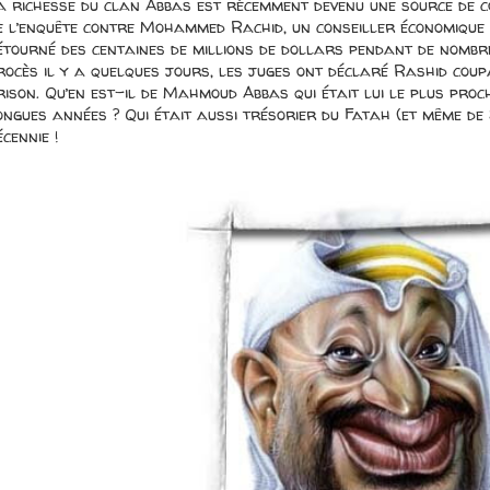
a richesse du clan Abbas est récemment devenu une source de c
e l’enquête contre Mohammed Rachid, un conseiller économique 
étourné des centaines de millions de dollars pendant de nombr
rocès il y a quelques jours, les juges ont déclaré Rashid coup
rison. Qu’en est-il de Mahmoud Abbas qui était lui le plus pro
ongues années ? Qui était aussi trésorier du Fatah (et même de
écennie !