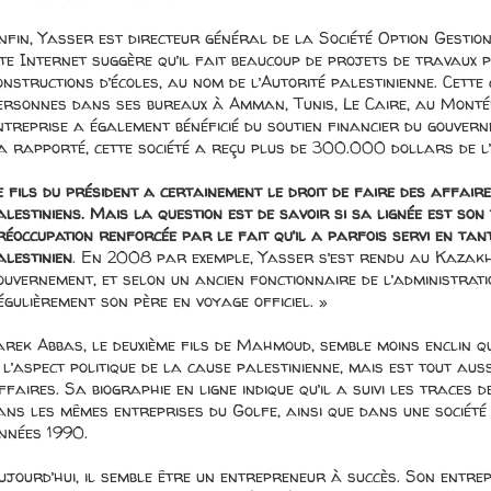
nfin, Yasser est directeur général de la Société Option Gestion
ite Internet suggère qu’il fait beaucoup de projets de travaux p
onstructions d’écoles, au nom de l’Autorité palestinienne. Cette
ersonnes dans ses bureaux à Amman, Tunis, Le Caire, au Monté
ntreprise a également bénéficié du soutien financier du gouve
’a rapporté, cette société a reçu plus de 300.000 dollars de 
e fils du président a certainement le droit de faire des affair
alestiniens. Mais la question est de savoir si sa lignée est son
réoccupation renforcée par le fait qu’il a parfois servi en tan
alestinien
. En 2008 par exemple, Yasser s’est rendu au Kazakh
ouvernement, et selon un ancien fonctionnaire de l’administrat
égulièrement son père en voyage officiel. »
arek Abbas, le deuxième fils de Mahmoud, semble moins enclin 
 l’aspect politique de la cause palestinienne, mais est tout aus
ffaires. Sa biographie en ligne indique qu’il a suivi les traces d
ans les mêmes entreprises du Golfe, ainsi que dans une société
nnées 1990.
ujourd’hui, il semble être un entrepreneur à succès. Son entrepr