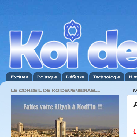
Exclues
Politique
Défense
Technologie
His
LE CONSEIL DE KOIDE9ENISRAEL...
M
L