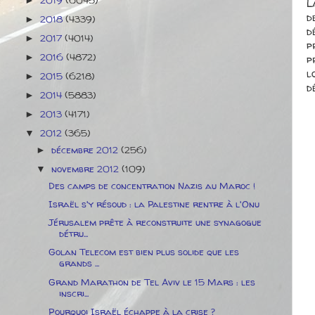
►
L
d
2018
(4339)
►
d
2017
(4014)
►
p
2016
(4872)
p
►
l
2015
(6218)
►
d
2014
(5883)
►
2013
(4171)
►
2012
(365)
▼
décembre 2012
(256)
►
novembre 2012
(109)
▼
Des camps de concentration Nazis au Maroc !
Israël s'y résoud : la Palestine rentre à l'Onu
Jérusalem prête à reconstruite une synagogue
détru...
Golan Telecom est bien plus solide que les
grands ...
Grand Marathon de Tel Aviv le 15 Mars : les
inscri...
Pourquoi Israël échappe à la crise ?