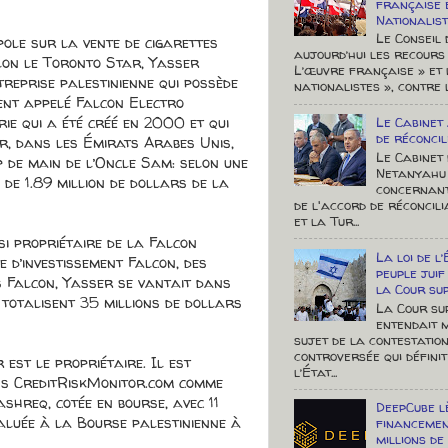
française 
Nationalis
Le Conseil 
pole sur la vente de cigarettes
aujourd’hui les recours
elon le Toronto Star, Yasser
L’œuvre française » et 
reprise palestinienne qui possède
nationalistes », contre le
nt appelé Falcon Electro
ie qui a été créé en 2000 et qui
Le Cabinet
de réconcil
r, dans les Émirats Arabes Unis,
Le Cabinet
 de main de l’Oncle Sam: selon une
Netanyahu 
de 1.89 million de dollars de la
concernant
de l'accord de réconcil
et la Tur...
i propriétaire de la Falcon
La loi de l
d’investissement Falcon, des
peuple jui
s Falcon, Yasser se vantait dans
la Cour su
 totalisent 35 millions de dollars
La Cour su
entendait 
sujet de la contestation
controversée qui défini
est le propriétaire. Il est
l’État...
ons CreditRiskMonitor.com comme
hreq, cotée en bourse, avec 11
DeepCube l
valuée à la Bourse palestinienne à
financemen
millions de