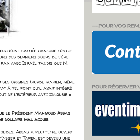
---POUR VOS REM
teur d’une sacrée rancune contre
rs des derniers jours de l’ère
 paix avec Israël tandis que M.
 ses origines (kurde irakien, même
POUR RÉSERVER VO
t à tel point qu’il avait intégré
out de l’extérieur avec jalousie »
que le Président Mahmoud Abbas
 de dollars mal acquis
.
solides, Abbas a peut-être ouvert
 Yasser et Tarek, est devenu une