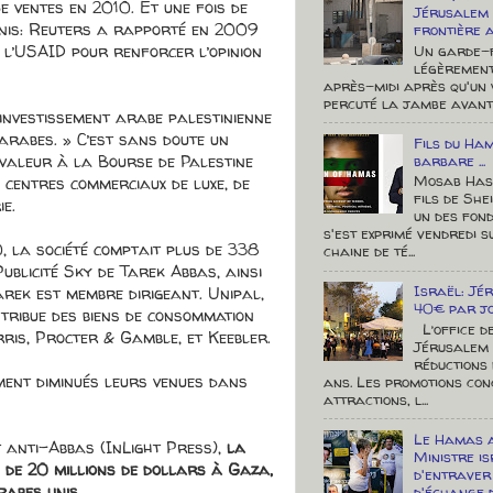
e ventes en 2010. Et une fois de
Jérusalem
Unis: Reuters a rapporté en 2009
frontière a 
e l’USAID pour renforcer l’opinion
Un garde-f
légèrement
après-midi après qu'un v
percuté la jambe avant d
investissement arabe palestinienne
arabes. » C’est sans doute un
Fils du Ha
 valeur à la Bourse de Palestine
barbare ...
Mosab Hass
x centres commerciaux de luxe, de
fils de Sh
e.
un des fon
s'est exprimé vendredi s
 la société comptait plus de 338
chaine de té...
Publicité Sky de Tarek Abbas, ainsi
Israël: Jé
rek est membre dirigeant. Unipal,
40€ par jo
stribue des biens de consommation
L’office d
rris, Procter & Gamble, et Keebler.
Jérusalem 
réductions
ment diminués leurs venues dans
ans. Les promotions con
attractions, l...
Le Hamas a
 anti-Abbas (InLight Press),
la
Ministre i
 de 20 millions de dollars à Gaza,
d'entraver
rabes unis
.
d'échange 