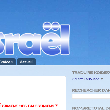
Videos
Accueil
TRADUIRE KOIDE
Select Language
▼
RECHERCHER DAN
étriment des palestiniens ?
NOMBRE TOTAL DE