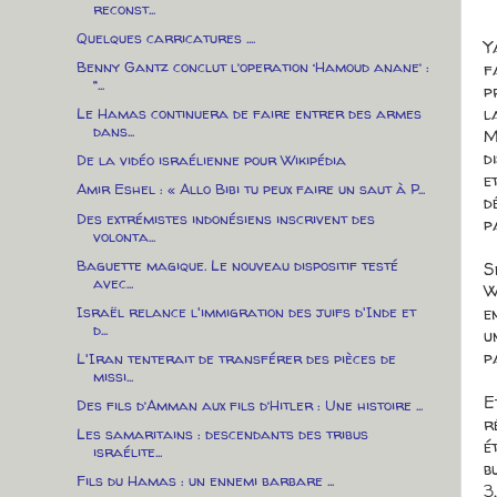
reconst...
Quelques carricatures ....
Y
Benny Gantz conclut l’operation ‘Hamoud anane’ :
f
“...
p
l
Le Hamas continuera de faire entrer des armes
dans...
M
d
De la vidéo israélienne pour Wikipédia
e
Amir Eshel : « Allo Bibi tu peux faire un saut à P...
d
Des extrémistes indonésiens inscrivent des
p
volonta...
Baguette magique. Le nouveau dispositif testé
S
avec...
W
e
Israël relance l'immigration des juifs d'Inde et
d...
u
p
L'Iran tenterait de transférer des pièces de
missi...
E
Des fils d’Amman aux fils d’Hitler : Une histoire ...
r
Les samaritains : descendants des tribus
é
israélite...
b
Fils du Hamas : un ennemi barbare ...
3