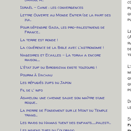
c
p
Israël – Chine : les convergences
q
Lettre Ouverte au Monde Entier (de la part des
p
jui...
Pour défendre Gaza, les pro-palestiniens de
L
France...
(
La terre est ronde !
r
La cohérence de la Bible avec l'astronomie !
d
t
Nageoires et Ecailles - La torah a encore
raison.....
L
L'état juif du Birobidjan existe toujours !
m
Pourim à Dachau
q
Les réfugiés juifs du Japon
q
p
Fil de l' info
Ashkelon: une chienne sauve son maître d’une
D
roque...
l
La pierre de Fondement sur le Mont du Temple
trans...
S
Les raids du Hamas tuent des enfants.......palesti...
f
e
Les indiens juifs du Colorado