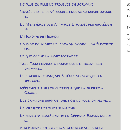
s
De plus en plus de troubles en Jordanie
p
Israël est-il le véritable ennemi du monde arabe
t
e...
Le Ministères des Affaires Etrangères israélien
Y
re...
U
L' Histoire de Hebron
b
Sous de faux airs de Batman Nasrallah électrise
j
le...
b
Ce que cache la mort d'Arafat ...
Yael Ram combat a mains nues et sauve ses
enfants....
Le consulat français à Jérusalem reçoit un
terrori...
Réflexions sur les questions que la guerre à
Gaza ...
Les Iraniens surpris, une fois de plus, en pleine ...
La crainte des juifs tunisiens
Le ministre israélien de la Défense Barak quitte
l...
Sur France Inter ce matin reportage sur la