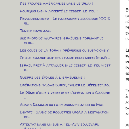
Des troupes américaines dans le Sinaï !
E
Pourquoi Bibi a accepté le cessez-le-feu ?
s
Revolutionnaire : Le pacemaker biologique 100 %
c
is...
p
Tunisie pays ami...
e
une photo de militaires israéliens formant le
l
slog...
L
Les codes de la Torah: prévisions ou suspicions ?
p
Ce que chaque juif peut faire pour aider Israël...
p
Israël prêt à attaquer si le cessez-le-feu n'est
p
p...
g
Guerre des étoiles à l'israélienne !
r
Opérations "Plomb durci", "Pilier de Défense"...po...
T
Le Dôme d'acier, vedette de l'opération « Colonne
à
...
a
Ahmed Djabari ou la personnification du Mal
d
Egypte : Saisie de roquettes GRAD a destination
a
de...
Attentat dans un bus a Tel-Aviv boulevard
A
Shaoul H...