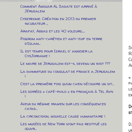
Comment Anouar Al Sadate est arrivé à
Jérusalem
Cyberdome. Création en 2013 du premier
incubateur ...
Arafat, Abbas et les 40 voleurs.....
Pogrom anti-chrétien et anti-juif en terre
d’Islam...
S
Il est temps pour Israel d' annexer la
R
CysJordanie !
C
Le maire de Jerusalem est-il devenu un idiot ???
A
La dhimmitude du consulat de france a Jerusalem
!
«
p
C’est la première fois qu’un chien découvre un sit...
l
Les soirées « café-philo » en français à Tel Aviv
e
!
Aveux du régime iranien sur les conséquences
D
catas...
s
La circoncision, nouvelle cause humanitaire !
D
Les musées de New York n’ont pas restitué les
œuvr...
u