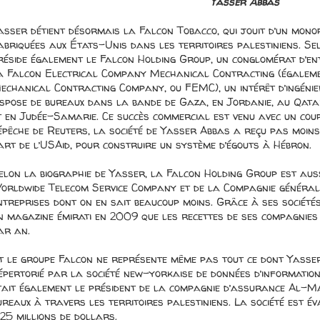
Yasser Abbas
asser détient désormais la Falcon Tobacco, qui jouit d’un mono
abriquées aux États-Unis dans les territoires palestiniens. S
réside également le Falcon Holding Group, un conglomérat d’ent
a Falcon Electrical Company Mechanical Contracting (égaleme
echanical Contracting Company, ou FEMC), un intérêt d’ingénier
ispose de bureaux dans la bande de Gaza, en Jordanie, au Qata
t en Judée-Samarie. Ce succès commercial est venu avec un coup
épêche de Reuters, la société de Yasser Abbas a reçu pas moins 
art de l’USAid, pour construire un système d’égouts à Hébron.
elon la biographie de Yasser, la Falcon Holding Group est auss
orldwide Telecom Service Company et de la Compagnie générale 
ntreprises dont on en sait beaucoup moins. Grâce à ses société
n magazine émirati en 2009 que les recettes de ses compagnies
ar an.
t le groupe Falcon ne représente même pas tout ce dont Yasser 
épertorié par la société new-yorkaise de données d’informati
tait également le président de la compagnie d’assurance Al-Mas
ureaux à travers les territoires palestiniens. La société est é
,25 millions de dollars.