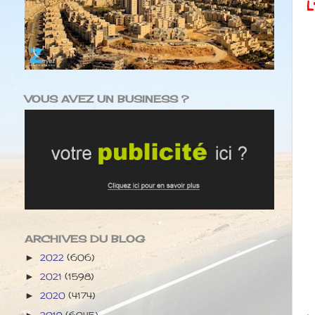
L
VOUS AVEZ UN BUSINESS ?
ARCHIVES DU BLOG
2022
(606)
►
2021
(1598)
►
2020
(4174)
►
2019
(6045)