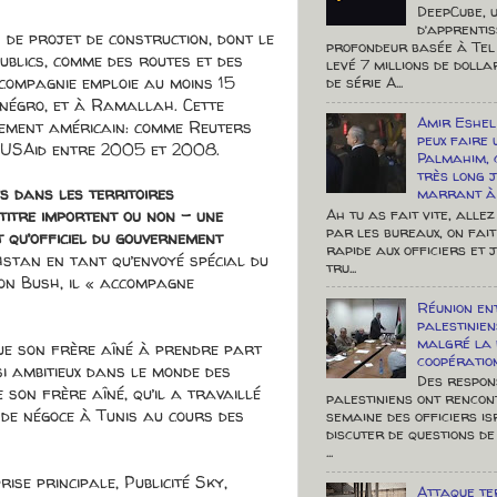
DeepCube, u
d’apprenti
 de projet de construction, dont le
profondeur basée à Tel 
ublics, comme des routes et des
levé 7 millions de doll
 compagnie emploie au moins 15
de série A...
négro, et à Ramallah. Cette
Amir Eshel 
rnement américain: comme Reuters
peux faire 
l’USAid entre 2005 et 2008.
Palmahim, 
très long j
es dans les territoires
marrant à 
 titre importent ou non – une
Ah tu as fait vite, allez
par les bureaux, on fait
t qu’officiel du gouvernement
rapide aux officiers et 
stan en tant qu’envoyé spécial du
tru...
ion Bush, il « accompagne
Réunion en
palestinien
malgré la 
que son frère aîné à prendre part
coopératio
si ambitieux dans le monde des
Des respon
e son frère aîné, qu’il a travaillé
palestiniens ont rencon
 de négoce à Tunis au cours des
semaine des officiers i
discuter de questions de
...
ise principale, Publicité Sky,
Attaque te