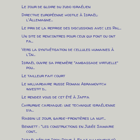
Le jour de gloire du judo israélien
Directive européenne hostile à Israël:
l'Allemagne...
Le prix de la reprise des discussions avec les Pal...
Un site de rencontres pour ceux qui font ou ont
fa...
Vers la synthétisation de cellules humaines à
l'In...
Israël ouvre sa première “ambassade virtuelle”
pou...
Le tailleur fait court
Le milliardaire russe Roman Abramovitch
investit d...
Le rendez vous de cet été à Jaffa
Chirurgie cardiaque: une technique israélienne
d’a...
Rabbin le jour, garde-frontières la nuit...
Bennett : "les constructions en Judée Samarie
cont...
Israël déploie Iron Dome à Eilat au moment où