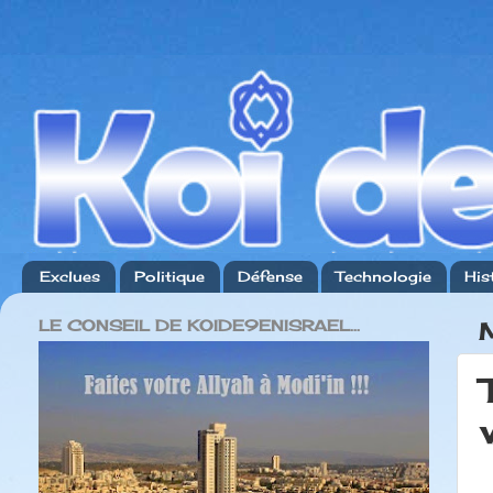
Exclues
Politique
Défense
Technologie
His
LE CONSEIL DE KOIDE9ENISRAEL...