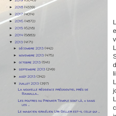
►
2018
(4339)
►
2017
(4014)
►
2016
(4872)
L
►
2015
(6218)
►
e
2014
(5883)
►
v
2013
(4171)
▼
L
décembre 2013
(442)
►
novembre 2013
(475)
S
►
octobre 2013
(541)
►
d
septembre 2013
(249)
►
l
août 2013
(342)
►
L
juillet 2013
(397)
▼
La nouvelle résidence présidentiel prés de
j
Ramalla...
L
Les poutres du Premier Temple sont là, « dans
les ...
c
Le magicien israélien Uri Geller est-il celui qui ...