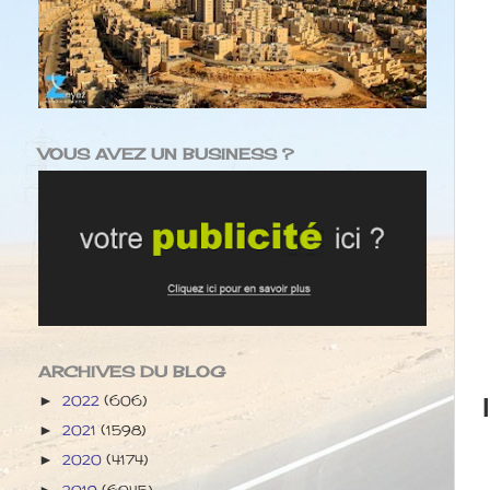
VOUS AVEZ UN BUSINESS ?
ARCHIVES DU BLOG
2022
(606)
►
2021
(1598)
►
2020
(4174)
►
2019
(6045)