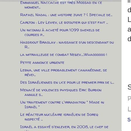
i
Emmanuel Naccache est très Mossad en ce
moment...
d
Rafael Nadal : une histoire juive ? ( Speciale de...
L
Carlton : Lev Leviev, le bijoutier qui s'est fait ...
a
Un inconnu à acheté pour 1099 shekels de
courses p...
d
Hassidout Braslav : naissance d’un descendant du
R...
la mitrailleuse de combat Negev.....Whaoooooo !
Petite annonce urgente
Lebna, une ville probablement cananéenne, se
révei...
Des Israéliennes en lice pour le premier prix de l...
S
Menacé de violences physiques Eric Burdon
annule s...
P
Un traitement contre l'irradiation " Made in
Israël "
L
Le réacteur nucléaire israélien de Soreq
s
inspecté ...
Israël a essayé d'enlever, en 2008, le chef de