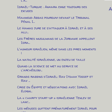
l'a...
Israël-Turquie : Ankara exige toujours des
A
excuses
Mahmoud Abbas poursuivi devant le Tribunal
Pénal I...
Le Hamas jure de s’attaquer à Israël et à ses
alli...
Les Frères musulmans de la Jordanie appellent
Isra...
L'humour israélien, même dans les pires moments
!
La natalité israélienne, un enjeu de taille
Quand la science se met au service de
l'archéologi...
Grands rabbins d'Israël: Rav Itshak Yossef et
Rav ...
Crise en Égypte et négociations avec Israël
éloign...
La « charity start-up » israélienne Tenlev se
lanc...
Les méduses quittent prématurément Israël pour