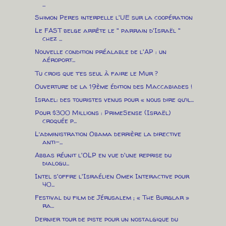
...
Shimon Peres interpelle l'UE sur la coopération
Le FAST belge arrête le " parrain d'Israël "
chez ...
Nouvelle condition préalable de l'AP : un
aéroport...
Tu crois que t’es seul à faire le Mur ?
Ouverture de la 19ème édition des Maccabiades !
Israel: des touristes venus pour « nous dire qu’il...
Pour $300 Millions : PrimeSense (Israël)
croquée p...
L’administration Obama derrière la directive
anti-...
Abbas réunit l'OLP en vue d'une reprise du
dialogu...
Intel s'offre l'Israélien Omek Interactive pour
40...
Festival du film de Jérusalem ; « The Burglar »
ra...
Dernier tour de piste pour un nostalgique du