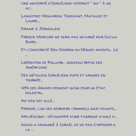
Une majorité d'Israéliens voterait " oui " à un
ac...
Labastide-Rouairoux. Toussaint, Mathilde et
Laure,...
Drame à Jérusalem
Freddie Mercury ne sera pas incarné par Sacha
Baro...
Et l’Université Ben Gourion du Néguev inventa… Le
...
Libération de Pollard : nouveau refus des
Américains
Des métaleux Israéliens juifs et arabes en
tournée...
48% des Arabes pensent qu’un jour un Etat
palestin...
Avi s’en est allé…
Priebke, l’un des derniers criminels nazi vivants,...
Archéologie : découverte d’une fabrique d’huile d’...
Assad a demandé à Israël de ne pas s'opposer a
la ...