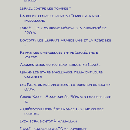
podium
Israël contre les zombies ?
La police ferme le mont du Temple aux non-
musulmans
Israël : le « tourisme médical » a augmenté de
220 %
Boycott : les Emirats arabes unis et la régie des
...
Kerry: les divergences entre Israéliens et
Palesti...
Augmentation du tourisme chinois en Israël
Quand les stars d’Hollywood filmaient leurs
vacances
les Palestiniens relancent la question du gaz de
Gaza
Goush Katif : 8 ans après, 50% des expulses sont
t...
« Opération Dernière Chance II » une course
contre...
Ikea sera bientôt à Ramallah
Israël champion au J.O de physiques