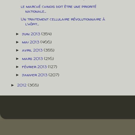
le marché chinois doit être une priorité
nationale...
Un traitement cellulaire révolutionnaire à
l’hôpit...
juin 2013
(354)
►
mai 2013
(466)
►
avril 2013
(355)
►
mars 2013
(216)
►
février 2013
(127)
►
janvier 2013
(207)
►
2012
(365)
►