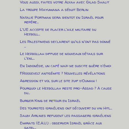
Vous aussi, faites votre Alyah avec Gilad Shalit
La troupe Mayumana a séduit Berlin
Natalie Portman sera bientot en Israël pour
repére...
L'UE accepte de placer l'aile militaire du
Hezboll...
Les Palestiniens declarent qu'ils n'ont pas donné
...
Le Hezbollah diffuse de nouveaux détails sur
l'enl...
En Indonésie, un café nazi ne suscite guère d'émoi
F.Roosevelt antisémite ? Nouvelles révélations
Agression et vol sur le site juif d’Ouman !
Pourquoi le Hezbollah reste pro-Assad ? A cause
du...
Burger King de retour en Israël
Des touristes israéliens ont découvert du vin Hitl...
Saudi Airlines refusent les passagers israéliens
Emirats (E.A.U.) : observer Israël grâce aux
satel...