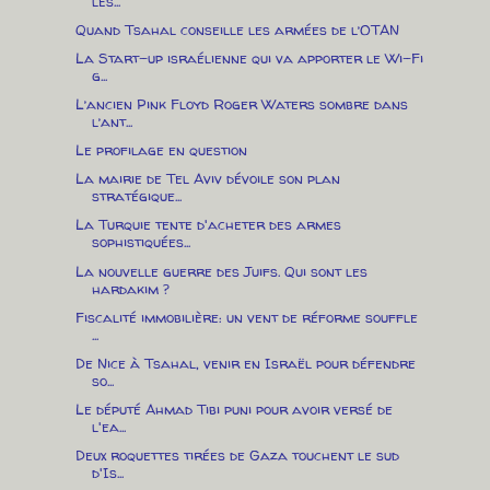
les...
Quand Tsahal conseille les armées de l’OTAN
La Start-up israélienne qui va apporter le Wi-Fi
g...
L’ancien Pink Floyd Roger Waters sombre dans
l’ant...
Le profilage en question
La mairie de Tel Aviv dévoile son plan
stratégique...
La Turquie tente d'acheter des armes
sophistiquées...
La nouvelle guerre des Juifs. Qui sont les
hardakim ?
Fiscalité immobilière: un vent de réforme souffle
...
De Nice à Tsahal, venir en Israël pour défendre
so...
Le député Ahmad Tibi puni pour avoir versé de
l'ea...
Deux roquettes tirées de Gaza touchent le sud
d'Is...